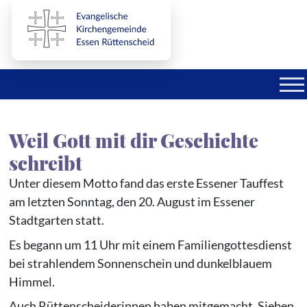
Direkt zum Inhalt der Seite springen
Direkt zur Hauptnavigation springen
Link zur Startseite
Weil Gott mit dir Geschichte
schreibt
Unter diesem Motto fand das erste Essener Tauffest
am letzten Sonntag, den 20. August im Essener
Stadtgarten statt.
Es begann um 11 Uhr mit einem Familiengottesdienst
bei strahlendem Sonnenschein und dunkelblauem
Himmel.
Auch Rüttenscheiderinnen haben mitgemacht. Sieben