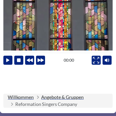
Video lädt
00:00
Start
Stop
Zurück
Vor
Vollbild
Ton a
Willkommen
Angebote & Gruppen
Reformation Singers Company